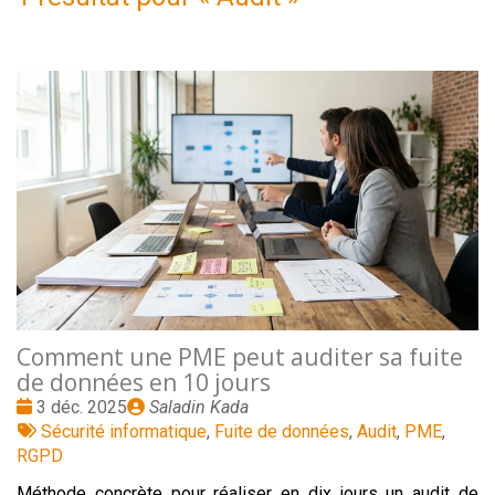
Comment une PME peut auditer sa fuite
de données en 10 jours
Date
Publié
3 déc. 2025
Saladin Kada
:
Tags
par
Sécurité informatique
,
Fuite de données
,
Audit
,
PME
,
:
RGPD
Méthode concrète pour réaliser en dix jours un audit de