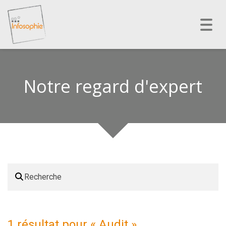
Toggl
navig
Notre regard d'expert
1 résultat pour «
Audit
»