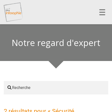
Toggl
navig
Notre regard d'expert
2 résultats pour «
Sécurité