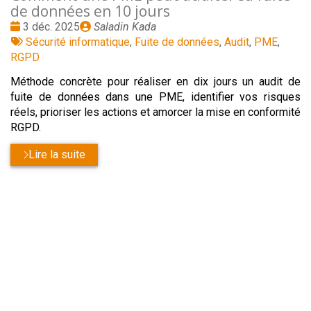
de données en 10 jours
Date
Publié
3 déc. 2025
Saladin Kada
:
Tags
par
Sécurité informatique
,
Fuite de données
,
Audit
,
PME
,
:
RGPD
Méthode concrète pour réaliser en dix jours un audit de
fuite de données dans une PME, identifier vos risques
réels, prioriser les actions et amorcer la mise en conformité
RGPD.
Lire la suite