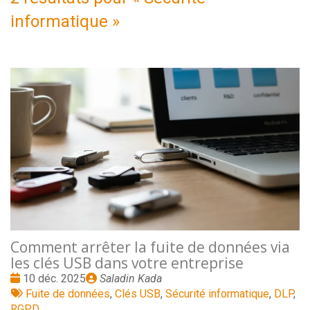
informatique
»
Comment arrêter la fuite de données via
les clés USB dans votre entreprise
Date
Publié
10 déc. 2025
Saladin Kada
:
Tags
par
Fuite de données
,
Clés USB
,
Sécurité informatique
,
DLP
,
:
RGPD