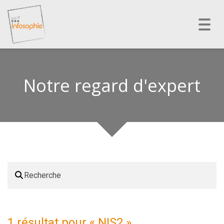
Toggl
navig
Notre regard d'expert
1 résultat pour «
NIS2
»