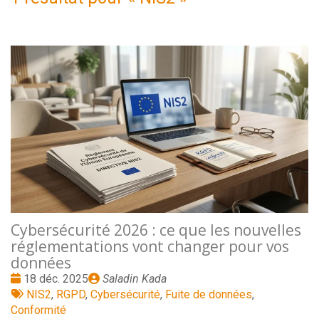
Cybersécurité 2026 : ce que les nouvelles
réglementations vont changer pour vos
données
Date
Publié
18 déc. 2025
Saladin Kada
:
Tags
par
NIS2
,
RGPD
,
Cybersécurité
,
Fuite de données
,
:
Conformité